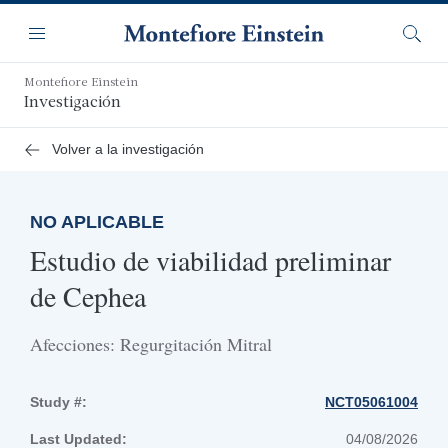
Saltar
Navegación
al
Menú
Busca
contenido
principal
Montefiore Einstein
Investigación
Volver a la investigación
NO APLICABLE
Estudio de viabilidad preliminar
de Cephea
Afecciones: Regurgitación Mitral
Study #:
NCT05061004
Last Updated:
04/08/2026