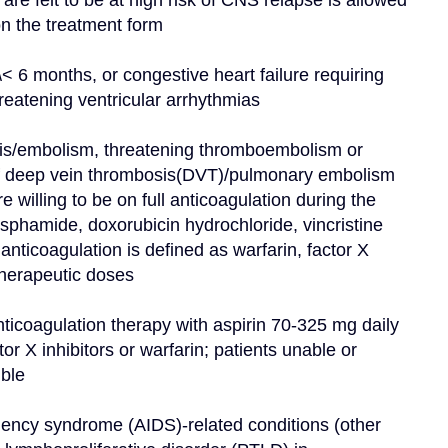
re felt to be at high risk of CNS relapse is allowed 
on the treatment form
\< 6 months, or congestive heart failure requiring 
reatening ventricular arrhythmias
is/embolism, threatening thromboembolism or 
 of deep vein thrombosis(DVT)/pulmonary embolism 
e willing to be on full anticoagulation during the 
sphamide, doxorubicin hydrochloride, vincristine 
nticoagulation is defined as warfarin, factor X 
 therapeutic doses
nticoagulation therapy with aspirin 70-325 mg daily 
r X inhibitors or warfarin; patients unable or 
ible
iency syndrome (AIDS)-related conditions (other 