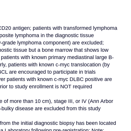
CD20 antigen; patients with transformed lymphoma 
posite lymphoma in the diagnostic tissue 
ow-grade lymphoma component) are excluded; 
ostic tissue but a bone marrow that shows low 
 patients with known primary mediastinal large B-
y, patients with known c-myc translocation (by 
CL are encouraged to participate in trials 
ver patients with known c-myc DLBC positive are 
rior to study enrollment is NOT required
 of more than 10 cm), stage III, or IV (Ann Arbor 
n-bulky disease are excluded from this study
om the initial diagnostic biopsy has been located 
Laboratory following pre-registration; Note: 