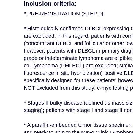
Inclusion criteria:
* PRE-REGISTRATION (STEP 0)
* Histologically confirmed DLBCL expressing 
are excluded; in this regard, patients with com
(concomitant DLBCL and follicular or other l
however, patients with DLBCL in primary diagn
grade or indeterminate lymphoma are eligible;
cell lymphoma (PMLBCL) are excluded; similarl
fluorescence in situ hybridization) positive DLB
specifically designed for these patients; howe
NOT excluded from this study; c-myc testing p
* Stages II bulky disease (defined as mass size
staging); patients with stage I and stage II no
* A paraffin-embedded tumor tissue specimen fr
and ready to ship to the Mayo Clinic Lymphoma 