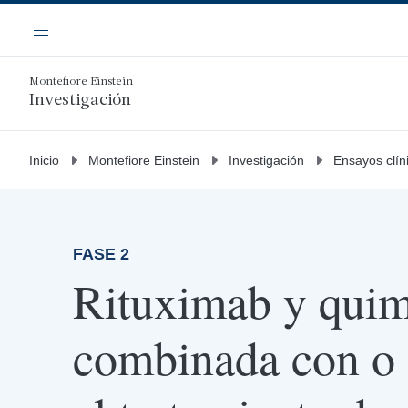
Saltar
Navegación
al
Menú
contenido
principal
Montefiore Einstein
Investigación
Inicio
Montefiore Einstein
Investigación
Ensayos clín
FASE 2
Rituximab y quim
combinada con o 