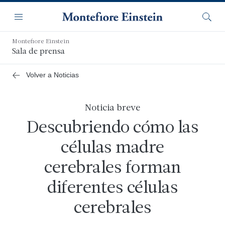
Saltar
Navegación
al
Menú
Busca
contenido
principal
Montefiore Einstein
Sala de prensa
Volver a Noticias
Noticia breve
Descubriendo cómo las
células madre
cerebrales forman
diferentes células
cerebrales