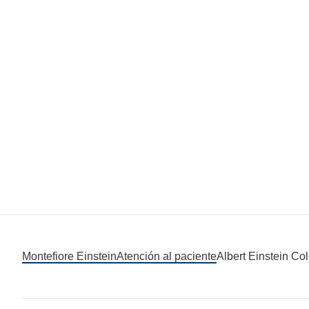
Montefiore Einstein
Atención al paciente
Albert Einstein Co