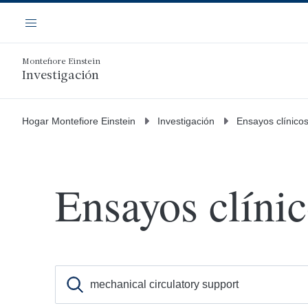
Saltar
Navegación
al
Menú
contenido
principal
Montefiore Einstein
Investigación
Hogar Montefiore Einstein
Investigación
Ensayos clínico
Ensayos clíni
Busque ensayos clínicos por palabra clave, afec