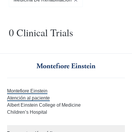
Medicina de rehabilitación
0 Clinical Trials
Filtrar por edad
Seleccione años de edad
Estado de la contratación
Seleccionar estado
Montefiore Einstein
Atención al paciente
Fase de prueba
Albert Einstein College of Medicine
Seleccionar fase
Children’s Hospital